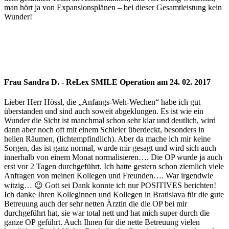
man hört ja von Expansionsplänen – bei dieser Gesamtleistung kein
Wunder!
Frau Sandra D. - ReLex SMILE Operation am 24. 02. 2017
Lieber Herr Hössl, die „Anfangs-Weh-Wechen“ habe ich gut
überstanden und sind auch soweit abgeklungen. Es ist wie ein
Wunder die Sicht ist manchmal schon sehr klar und deutlich, wird
dann aber noch oft mit einem Schleier überdeckt, besonders in
hellen Räumen, (lichtempfindlich). Aber da mache ich mir keine
Sorgen, das ist ganz normal, wurde mir gesagt und wird sich auch
innerhalb von einem Monat normalisieren…. Die OP wurde ja auch
erst vor 2 Tagen durchgeführt. Ich hatte gestern schon ziemlich viele
Anfragen von meinen Kollegen und Freunden…. War irgendwie
witzig… 😉 Gott sei Dank konnte ich nur POSITIVES berichten!
Ich danke Ihren Kolleginnen und Kollegen in Bratislava für die gute
Betreuung auch der sehr netten Ärztin die die OP bei mir
durchgeführt hat, sie war total nett und hat mich super durch die
ganze OP geführt. Auch Ihnen für die nette Betreuung vielen