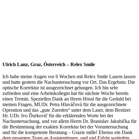
Ulrich Lanz, Graz, Österreich – Relex Smile
Ich habe meine Augen vor 6 Wochen mit Relex Smile Lasern lassen
und hatte gestern die Nachuntersuchung vor Ort. Das Ergebnis: Die
optische Korrektur ist ausgezeichnet gelungen. Ich bin sehr
zufrieden und eine Arbeitskollegin hat für nächste Woche bereits
einen Termin. Speziellen Dank an Herrn Hössl für die Geduld bei
meinen Fragen, MUDr. Petra Hlaváčová für die ausgezeichnete
Operation und das „gute Zureden“ unter dem Laser, dem Besitzer
Hr. UDr. Ivo Ďurkovič für die erklärenden Worte bei der
Nachuntersuchung. und vor allem Herrn Dr. Branislav Jakubička für
die Bestimmung der exakten Korrektur bei der Voruntersuchung
und für die kompetente Beratung – Grazie mille! Ebenso ein Dank
dem gesamten Team an Assistentinnen, und viel Erfolg weiterhin,