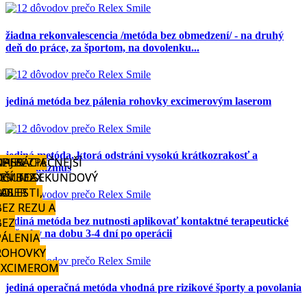
žiadna rekonvalescencia /metóda bez obmedzení/ - na druhý
deň do práce, za športom, na dovolenku...
jediná metóda bez pálenia rohovky excimerovým laserom
jediná metóda, ktorá odstráni vysokú krátkozrakosť a
EISS -
NAJBEZPEČNEJŠÍ
OPERÁCIA
ZEISS
NAJBEZPEČNEJŠÍ
OPERÁCIA
astigmatizmus
VISUMAX
FEMTOSEKUNDOVÝ
OČÍ BEZ
VISUMAX
FEMTOSEKUNDOVÝ
OČÍ BEZ
500
LASER
BOLESTI,
500
LASER
BOLESTI,
BEZ REZU A
BEZ REZU A
BEZ
BEZ
jediná metóda bez nutnosti aplikovať kontaktné terapeutické
šošovky na dobu 3-4 dní po operácii
PÁLENIA
PÁLENIA
ROHOVKY
ROHOVKY
EXCIMEROM
EXCIMEROM
jediná operačná metóda vhodná pre rizikové športy a povolania