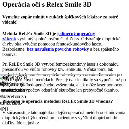
Operácia očí s Relex Smile 3D
Vymeňte zopár minút v rukách špičkových lekárov za ostré
videnie!
Metóda ReLEx Smile 3D je
jedinečný operačný
zákrok
vyvinutý spoločnosťou Carl Zeiss. Odstraňuje dioptrické
chyby oka výlučne pomocou femtosekundového laseru.
Bezbolestne,
bez narušenia povrchu rohovky
a bez spáleného
tkaniva.
Pri ReLEx Smile 3D vytvorí femtosekundový laser s dokonalou
presnosťou vo vnútri rohovky tzv. lentikulu. Vďaka tomu tak
nedochádza k narušeniu epitelu rohovky vytvorením flapu ako pri
VYŠE
10
000
SPOKOJNÝCH
ajviac
 vo
*
iných operačných metódach. Presný tvar lentikuly sa vypočíta už po
OČÍ
zoperovaných
všetkých
absolvovaní predoperačného vyšetrenia, a tak môže laser pomocou
acientov na
prevádzkach
precíznych výpočtov odstrániť skutočne len prebytočné tkanivo.
Slovensku
MUDr. Iva
za
Pre koho je operácia metódou ReLEx Smile 3D vhodná?
rok 2025
Ďurkoviča,
MPH
V súčasnosti je táto najdokonalejšia operačná metóda odstraňovania
dioptrických chýb určená pre pacientov s vyššími dioptriami do
diaľky. Ide najmä o: