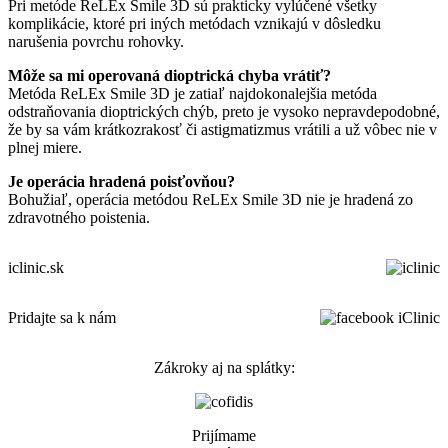
Pri metóde ReLEx Smile 3D sú prakticky vylúčené všetky
komplikácie, ktoré pri iných metódach vznikajú v dôsledku
narušenia povrchu rohovky.
Môže sa mi operovaná dioptrická chyba vrátiť?
Metóda ReLEx Smile 3D je zatiaľ najdokonalejšia metóda
odstraňovania dioptrických chýb, preto je vysoko nepravdepodobné,
že by sa vám krátkozrakosť či astigmatizmus vrátili a už vôbec nie v
plnej miere.
Je operácia hradená poisťovňou?
Bohužiaľ, operácia metódou ReLEx Smile 3D nie je hradená zo
zdravotného poistenia.
iclinic.sk
Pridajte sa k nám
Zákroky aj na splátky:
Prijímame