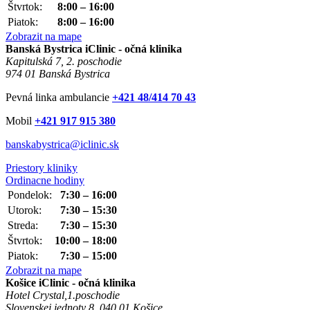
Štvrtok:
8:00 – 16:00
Piatok:
8:00 – 16:00
Zobrazit na mape
Banská Bystrica
iClinic - očná klinika
Kapitulská 7, 2. poschodie
974 01 Banská Bystrica
Pevná linka ambulancie
+421 48/414 70 43
Mobil
+421 917 915 380
banskabystrica@iclinic.sk
Priestory kliniky
Ordinacne hodiny
Pondelok:
7:30 – 16:00
Utorok:
7:30 – 15:30
Streda:
7:30 – 15:30
Štvrtok:
10:00 – 18:00
Piatok:
7:30 – 15:00
Zobrazit na mape
Košice
iClinic - očná klinika
Hotel Crystal,1.poschodie
Slovenskej jednoty 8, 040 01 Košice