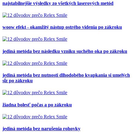
najstabilnejšie výsledky zo všetkých laserových metód
VIAC INFO
woow efekt - okamžitý nástup ostrého videnia po zákroku
jediná metóda bez následku vzniku suchého oka po zákroku
jediná metóda bez nutnosti dlhodobého kvapkania si umelých
sĺz po zákroku
žiadna bolesť počas a po zákroku
jediná metóda bez narušenia rohovky