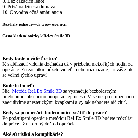
8. Bez čakacích lehôt
9. Privátna letecká doprava
10. Obvodná očná ambulancia
Rozdiely jednotlivých typov operácií
Často kladené otázky k Relex Smile 3D
Kedy budem vidieť ostro?
K stabilizácií videnia dochádza už v priebehu niekoľkých hodín od
operácie. Zo začiatku môžete vidieť trochu rozmazane, no váš zrak
sa veľmi rýchlo upraví.
Bude to bolieť?
Nie.
Metóda ReLEx Smile 3D
sa vyznačuje bezbolestným
priebehom i absenciou pooperačnej bolesti. Vaše oči pred operáciou
znecitlivíme anestetickými kvapkami a vy tak nebudete nič cítiť.
Kedy sa po operácií budem môcť vrátiť do práce?
Po podstúpení operácie metódou ReLEx Smile 3D budete môcť ísť
do práce už na druhý deň od operácie.
Aké sú riziká a komplikácie?