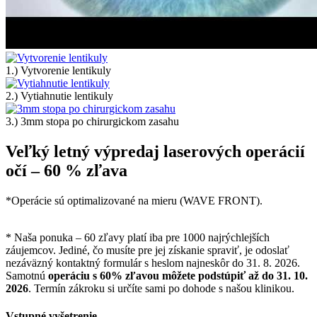
1.) Vytvorenie lentikuly
2.) Vytiahnutie lentikuly
3.) 3mm stopa po chirurgickom zasahu
Veľký letný výpredaj laserových operácií
očí – 60 % zľava
*Operácie sú optimalizované na mieru (WAVE FRONT).
*
Garancia najnižšej ceny na Slovensku
*
Naša ponuka – 60 zľavy platí iba pre 1000 najrýchlejších
záujemcov. Jediné, čo musíte pre jej získanie spraviť, je odoslať
nezáväzný kontaktný formulár s heslom najneskôr do 31. 8. 2026.
Samotnú
operáciu s 60% zľavou môžete podstúpiť až do 31. 10.
2026
. Termín zákroku si určíte sami po dohode s našou klinikou.
Vstupné vyšetrenie