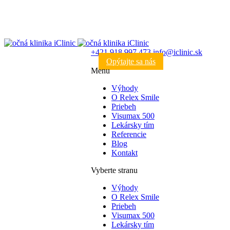
+421 918 997 473
info@iclinic.sk
Opýtajte sa nás
Menu
Výhody
O Relex Smile
Priebeh
Visumax 500
Lekársky tím
Referencie
Blog
Kontakt
Vyberte stranu
Výhody
O Relex Smile
Priebeh
Visumax 500
Lekársky tím