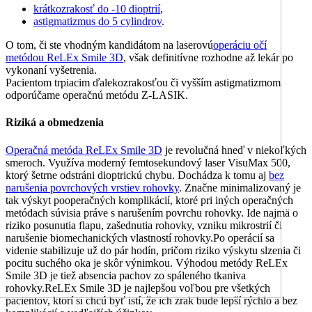
krátkozrakosť do -10 dioptrií
,
astigmatizmus do 5 cylindrov
.
O tom, či ste vhodným kandidátom na laserovú
operáciu očí
metódou ReLEx Smile 3D
, však definitívne rozhodne až lekár po
vykonaní vyšetrenia.
Pacientom trpiacim ďalekozrakosťou či vyšším astigmatizmom
odporúčame operačnú metódu Z-LASIK.
Riziká a obmedzenia
Operačná metóda ReLEx Smile 3D
je revolučná hneď v niekoľkých
smeroch. Využíva moderný femtosekundový laser VisuMax 500,
ktorý šetrne odstráni dioptrickú chybu. Dochádza k tomu aj
bez
narušenia povrchových vrstiev rohovky
. Značne minimalizovaný je
tak výskyt pooperačných komplikácií, ktoré pri iných operačných
metódach súvisia práve s narušením povrchu rohovky. Ide najmä o
riziko posunutia flapu, zašednutia rohovky, vzniku mikrostrií či
narušenie biomechanických vlastností rohovky.Po operácií sa
videnie stabilizuje už do pár hodín, pričom riziko výskytu slzenia či
pocitu suchého oka je skôr výnimkou. Výhodou metódy ReLEx
Smile 3D je tiež absencia pachov zo spáleného tkaniva
rohovky.ReLEx Smile 3D je najlepšou voľbou pre všetkých
pacientov, ktorí si chcú byť istí, že ich zrak bude lepší rýchlo a bez