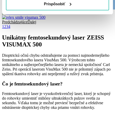
Prispôsobiť
Predchádzajúce
Ďalej
1
2
3
4
Unikátny femtosekundový laser ZEISS
VISUMAX 500
Dioptrickú očnú chybu odstraňujeme za pomoci najmodernejšieho
femtosekundového lasera VisuMax 500. Výrobcom tohto
unikátneho a najbezpečnejšieho lasera je nemecká spoločnosť Carl
Zeiss. Pri operácií laserom VisuMax 500 nie je prítomný zápach po
spálení tkaniva rohovky ani nepríjemný a rušivý zvuk prístroja.
Čo je femtosekundový laser?
Femtosekundový laser je vysokofrekvenčný laser, ktorý je schopný
do rohovky umiestniť milióny ultrakrátkych pulzov svetla za
sekundu. Vďaka tomu je možné previesť bezpečné a efektívne
odstránenie dioptrickej chyby oka priamo vnútri rohovky.