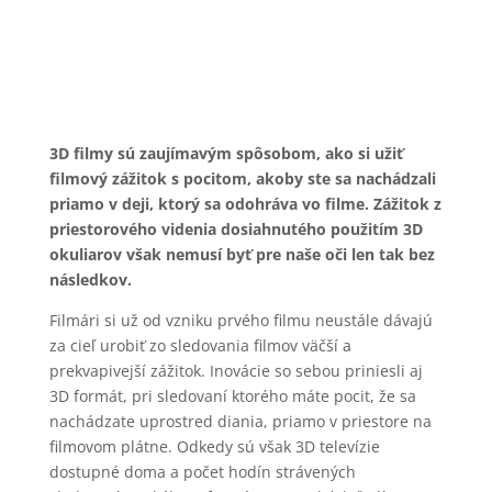
3D filmy sú zaujímavým spôsobom, ako si užiť
filmový zážitok s pocitom, akoby ste sa nachádzali
priamo v deji, ktorý sa odohráva vo filme. Zážitok z
priestorového videnia dosiahnutého použitím 3D
okuliarov však nemusí byť pre naše oči len tak bez
následkov.
Filmári si už od vzniku prvého filmu neustále dávajú
za cieľ urobiť zo sledovania filmov väčší a
prekvapivejší zážitok. Inovácie so sebou priniesli aj
3D formát, pri sledovaní ktorého máte pocit, že sa
nachádzate uprostred diania, priamo v priestore na
filmovom plátne. Odkedy sú však 3D televízie
dostupné doma a počet hodín strávených