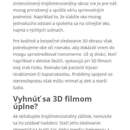
zintenzívnený trojdimenzionálny obraz nie je pre náš
mozog prirodzený a spúšťa sériu sprievodných
podnetov. Napríklad to, že slabšie oko mozog
jednoducho odstaví a spolieha sa na silnejšie oko,
najmä v rýchlych scénach.
Pre kvalitné a bezpečné sledovanie 3D obrazu však
potrebujeme obe oči rovnako, aby dokázali vnem do
mozgu sprostredkovať rovnomerne. Už aj diváci, ktorí
napríklad v detstve škúlili, vystavujú pri 3D filmoch
svoj zrak riziku. Rovnako tak pacienti trpiaci
strabizmom či tupozrakosťou. Problémy spojené so
stereoslepotou však môžu vnímať aj deti a starší
ľudia.
Vyhnúť sa 3D filmom
úplne?
Ak obľubujete trojdimenzionálny zážitok, nemusíte
sa ho vzdávať nadobro. Stačí jeho sledovanie
obmedziť na kratší čas alebo menšiu frekvenciu a