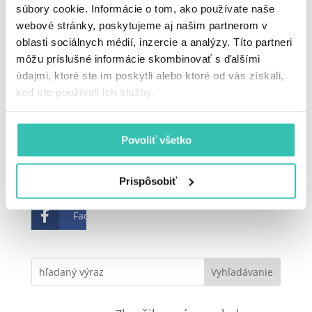
stredovej osi spôsobuje malé skreslenie vo
súbory cookie. Informácie o tom, ako používate naše
vnímaní obrazu a film sa pre oči stáva
webové stránky, poskytujeme aj našim partnerom v
náročnejším na sledovanie. Ak 3D program
oblasti sociálnych médií, inzercie a analýzy. Títo partneri
sledujete doma, sadnite si k nemu, neležte.
môžu príslušné informácie skombinovať s ďalšími
Vzpriamená poloha zabezpečí, že vaše oči
údajmi, ktoré ste im poskytli alebo ktoré od vás získali,
nebudú mať problémy s vnímaním 3D obrazu.
keď ste používali ich služby.
Nosíte
dioptrické okuliare
? Potom kombinácia s tými
Povoliť všetko
na 3D obraz nie je vôbec pohodlná. Riešením je
použiť kontaktné šošovky alebo sa môžete
dioptrií
zbaviť bezbolestným laserovým zákrokom
.
Prispôsobiť
Facebook