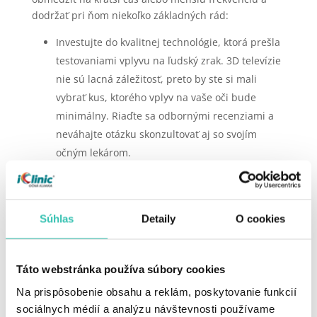
dodržať pri ňom niekoľko základných rád:
Investujte do kvalitnej technológie, ktorá prešla
testovaniami vplyvu na ľudský zrak. 3D televízie
nie sú lacná záležitosť, preto by ste si mali
vybrať kus, ktorého vplyv na vaše oči bude
minimálny. Riaďte sa odbornými recenziami a
neváhajte otázku skonzultovať aj so svojím
očným lekárom.
Pred každým sledovaním programu vyčistite
svoje 3D okuliare. Aj malé nečistoty môžu
ovplyvniť spôsob, akým obrazy 3D projekcie
Súhlas
Detaily
O cookies
dopadajú na vašu sietnicu, a nerovnomerné
vnímanie vám dokáže nielen pokaziť zážitok, ale
aj privodiť zdravotné ťažkosti.
Táto webstránka používa súbory cookies
Ak idete do kina, zvoľte si správne sedenie čo
Na prispôsobenie obsahu a reklám, poskytovanie funkcií
najviac uprostred sály. Každá odchýlka od
sociálnych médií a analýzu návštevnosti používame