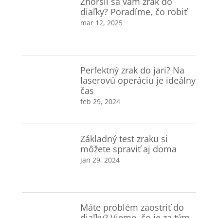
Zhoršil sa vám zrak do
diaľky? Poradíme, čo robiť
mar 12, 2025
Perfektný zrak do jari? Na
laserovú operáciu je ideálny
čas
feb 29, 2024
Základný test zraku si
môžete spraviť aj doma
jan 29, 2024
Máte problém zaostriť do
diaľky? Vieme, čo je za tým