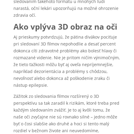
sledovaním takéhoto formátu u mnohých ľudí
narastá, oční lekári upozorňujú na možné ohrozenie
zdravia očí.
Ako vplýva 3D obraz na oči
Aj prieskumy potvrdzujú, že pätina divákov pociťuje
pri sledovaní 3D filmov nepohodlie a desať percent
dokonca cíti zdravotné problémy ako bolesť hlavy či
rozmazané videnie. Nie je pritom ničím výnimočným,
že tieto ťažkosti môžu byť aj oveľa nepríjemnejšie,
napríklad dezorientácia a problémy s chôdzou,
nevoľnosť alebo dokonca až poškodenie zraku či
nástup epilepsie.
Zážitok zo sledovania filmov rozšírený o 3D
perspektívu sa tak zaradil k rizikám, ktoré treba pred
každým sledovaním zvážiť. Je to aj kvôli tomu, že
naše oči zvyčajne nie sú rovnako silné – jedno môže
byť o čosi slabšie ako druhé a hoci si tento malý
rozdiel v bežnom živote ani neuvedomíme,